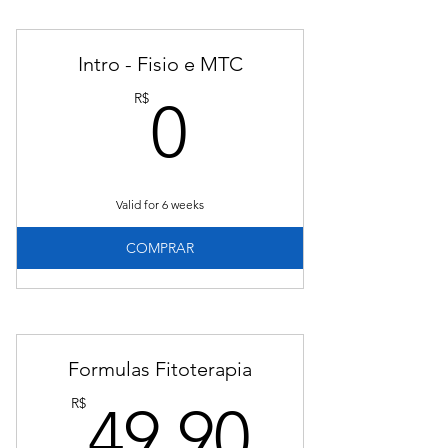
Intro - Fisio e MTC
0R$
R$
0
Valid for 6 weeks
COMPRAR
Formulas Fitoterapia
49.90
R$
49.90