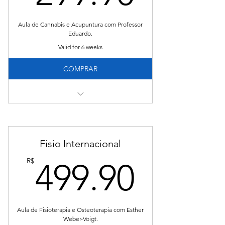
Aula de Cannabis e Acupuntura com Professor
Eduardo.
Valid for 6 weeks
COMPRAR
Tenha acesso:
01 aula de 50 minutos com Eduardo Lobo
Fisio Internacional
Certificado de Conclusão.
499.9
R$
499.90
Aula de Fisioterapia e Osteoterapia com Esther
Weber-Voigt.