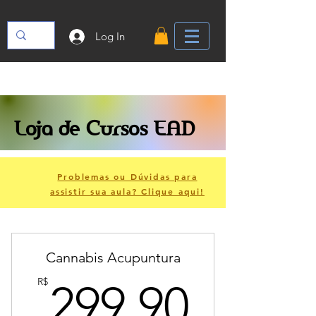
Log In
Loja de Cursos EAD
Problemas ou Dúvidas para
assistir sua aula? Clique aqui!
Cannabis Acupuntura
299.9
R$
299.90