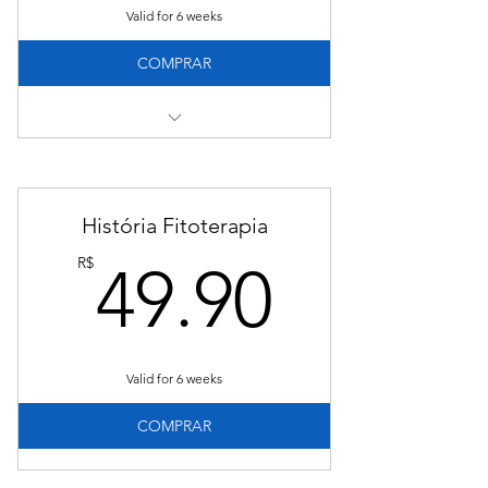
Valid for 6 weeks
COMPRAR
Tenha acesso:
01 aula intensiva de 48 minutos
internacional
História Fitoterapia
Certificado de conclusão.
49.90
R$
49.90
Valid for 6 weeks
COMPRAR