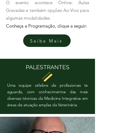
O evento acontece Online: Aulas
Gravadas e também opções Ao-Vivo para
algumas modalidades.
Conheça a Programação, clique a seguir:
Saiba Mais
PALESTRANTES
Uma equipe célebre de profissionais te
aguarda, com conhecimentos das mais
diversas técnicas da Medicina Integrativa em
áreas de atuação amplas da Veterinária.