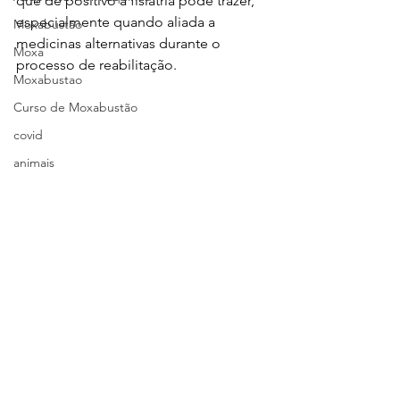
que de positivo a fisiatria pode trazer, 
especialmente quando aliada a 
Moxabustão
medicinas alternativas durante o 
Moxa
processo de reabilitação.
Moxabustao
Curso de Moxabustão
covid
animais