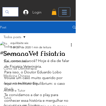
Login
Post
Todos posts
equilibsite wix
Todos posts
5 de jul. de 2020
1 min de leitura
#SemanaVet Fisiatria
Começar
Eai, como vai você? Hoje é dia de falar 
Sua comunidade
de Fisiatria Veterinária. 
Curso de Dietoterapia
Para isso, o Doutor Eduardo Lobo 
Medicina Chinesa
trouxe um caso muito querido por 
Acupuntura Veterinária
aqui no Instituto Equilibrium: o caso 
Sheik.
Animal e Tutor
Te convidamos a dar o play para 
Tutor
conhecer essa história e mergulhar no 
Acupuntura em Equinos