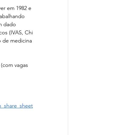
er em 1982 e 
rabalhando 
m dado 
os (IVAS, Chi 
o de medicina 
 (com vagas 
_share_sheet