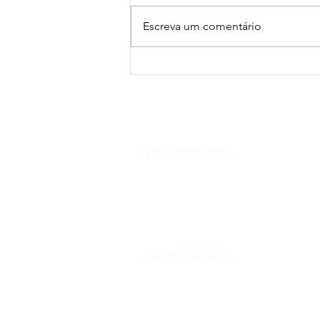
Escreva um comentário
Linfoma: um desafio
oncológico em evolução
Cursos e Secretaria
(11) 99282-0064
secretaria@equilibriumcursos.com
Equipe Comercial
(11) 97853-2770