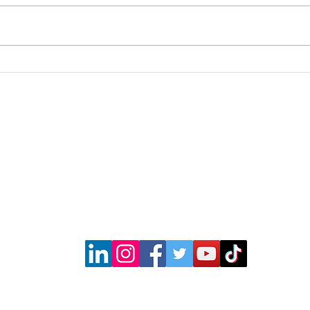
De que maneira a
Home
medicina chinesa pode
A In
contribuir para o sucesso
a S
de um veterinário?
:
m
Endereço
atriz
Rua Caucaia 16A, Vila do Bosque 
.br