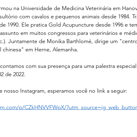
ormou na Universidade de Medicina Veterinária em Hanov
sultório com cavalos e pequenos animais desde 1984. T
e 1990. Ele pratica Gold Acupuncture desde 1996 e te
 assunto em muitos congressos para veterinários e médic
tc.). Juntamente de Monika Barthlomé, dirige um "centr
nal chinesa" em Herne, Alemanha.
 contamos com sua presença para uma palestra especial
02 de 2022.
ite nosso Instagram, esperamos você no link a seguir:
gram.com/p/CZkHNVVFWpX/?utm_source=ig_web_button