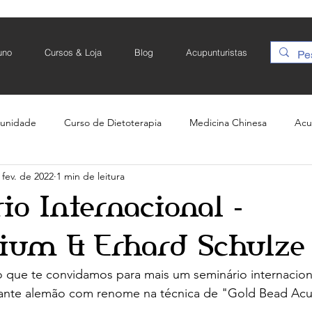
uno
Cursos & Loja
Blog
Acupunturistas
unidade
Curso de Dietoterapia
Medicina Chinesa
Acu
 fev. de 2022
1 min de leitura
upuntura em Equinos
Moxabustão
Moxa
Moxabustao
o Internacional -
rium & Erhard Schulze
 que te convidamos para mais um seminário internaciona
ante alemão com renome na técnica de "Gold Bead Acu