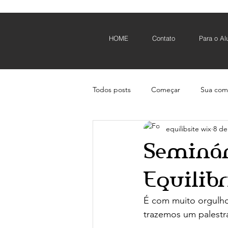
HOME
Contato
Para o Al
Todos posts
Começar
Sua com
equilibsite wix
8 de
Animal e Tutor
Tutor
Ac
Seminári
covid
animais
Equilib
É com muito orgulho
trazemos um palestr