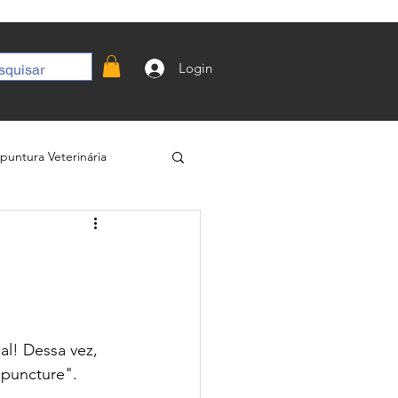
Login
puntura Veterinária
Curso de Moxabustão
l! Dessa vez, 
puncture". 