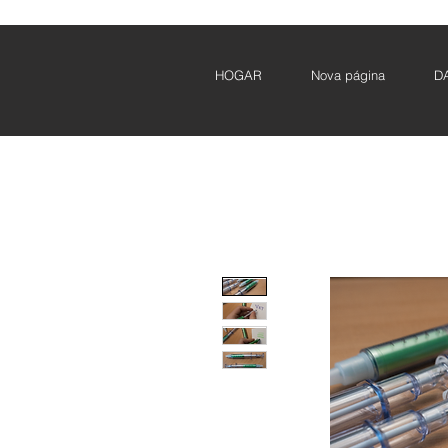
HOGAR
Nova página
D