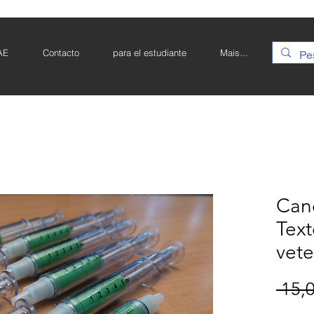
AE
Contacto
para el estudiante
Mais...
Can
Text
vete
 15,