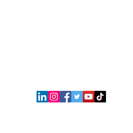
metro
Dirección
Actriz
Rua Pereira Estefano 356 (entrada 
m.br
PARA EL
BLOG
CURSOS Y
ESTUDIANTE
TIENDA