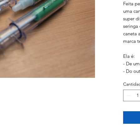
Feita pe
uma can
super di
seringa 
caneta 
marca t
Ela é:
- De um
- Do ou
- Format
Cantida
Dimens
14 cm