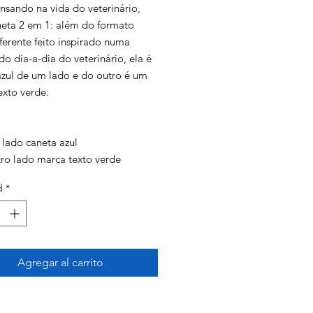
nsando na vida do veterinário,
oferta
eta 2 em 1: além do formato
ferente feito inspirado numa
do dia-a-dia do veterinário, ela é
azul de um lado e do outro é um
exto verde.
 lado caneta azul
tro lado marca texto verde
o de seringa veterinária.
d
*
ão:
Agregar al carrito