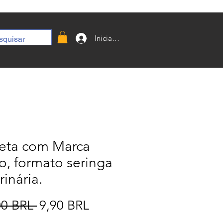
Iniciar sesión
eta com Marca
o, formato seringa
rinária.
Precio
Precio
00 BRL 
9,90 BRL
de