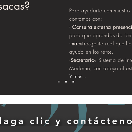
sacas?
Para ayudarte con nuestro 
contamos con:
- Consulta externa presenci
para que aprendas de for
-
maestros
gente real que ha
ayuda en los retos.
-
Secretario
y Sistema de Inte
Moderno, con apoyo al est
Y más...
Haga clic y contácten