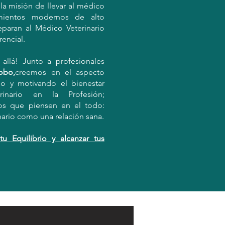
a misión de llevar al médico
cimientos modernos de alto
aran al Médico Veterinario
rencial.
allá! Junto a profesionales
obo,
creemos en el aspecto
o y motivando el bienestar
inario en la Profesión;
os que piensen en el todo:
inario como una relación sana.
u Equilibrio y alcanzar tus