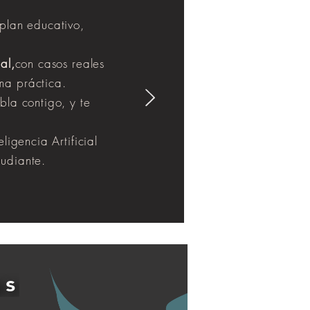
plan educativo,
al,
con casos reales
ma práctica.
bla contigo, y te
ligencia Artificial
udiante.
os