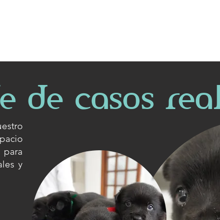
 de casos rea
stro
spacio
 para
les y