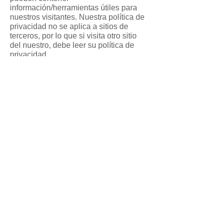
información/herramientas útiles para
nuestros visitantes. Nuestra política de
privacidad no se aplica a sitios de
terceros, por lo que si visita otro sitio
del nuestro, debe leer su política de
privacidad.
No somos responsables de la política
de privacidad o el contenido presente
en estos mismos sitios.
Cursos y Secretaría:
(11) 94498-1212
metro
Dirección
Actriz
Rua Pereira Estefano 356 (entrada
en Rua Alcatrazes 27 - SP
Secretaria@equilibriumcursos.com.br
Lunes a Viernes 09:00 a 17:00