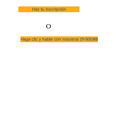
Haz tu inscripción
O
Haga clic y hable con nosotros (11-93088-5918)
Cursos y Secretaría:
(11) 94498-1212
metro
Dirección
Actriz
Rua Pereira Estefano 356 (entrada
en Rua Alcatrazes 27 - SP
Secretaria@equilibriumcursos.com.br
Lunes a Viernes 09:00 a 17:00