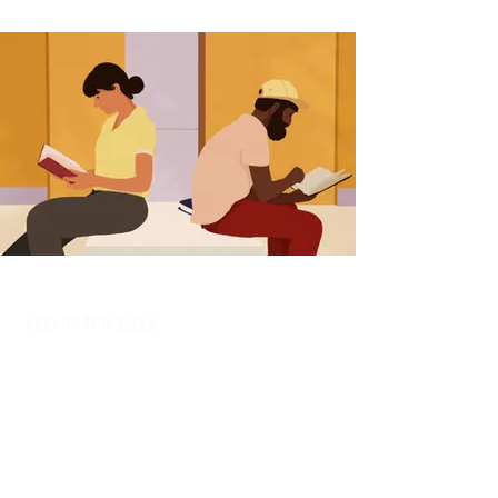
Cursos y Secretaría:
(11) 94498-1212
metro
Dirección
Actriz
Rua Pereira Estefano 356 (entrada
en Rua Alcatrazes 27 - SP
Secretaria@equilibriumcursos.com.br