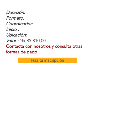
Duración:
Formato:
Coordinador:
Inicio :
Ubicación:
Valor :
24x R$ 810,00
Contacta con nosotros y consulta otras
formas de pago
Haz tu inscripción
Cursos y Secretaría:
(11) 94498-1212
metro
Dirección
Actriz
Rua Pereira Estefano 356 (entrada
en Rua Alcatrazes 27 - SP
Secretaria@equilibriumcursos.com.br