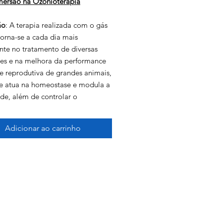
mersão na Ozonioterapia
ão
: A terapia realizada com o gás
torna-se a cada dia mais
nte no tratamento de diversas
es e na melhora da performance
 e reprodutiva de grandes animais,
ue atua na homeostase e modula a
de, além de controlar o
mo antioxidante e dos radicais
 inclusive auxilia no tratamento de
Adicionar ao carrinho
lataforma Digital Equililbrium
:
Novembro/2023
o:
16 horas
aqui e baixe a ementa