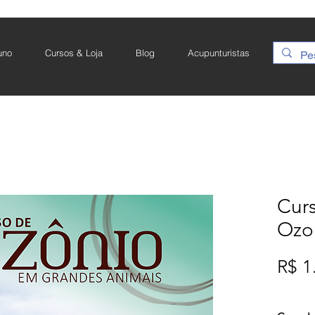
uno
Cursos & Loja
Blog
Acupunturistas
Cur
Ozo
R$ 1