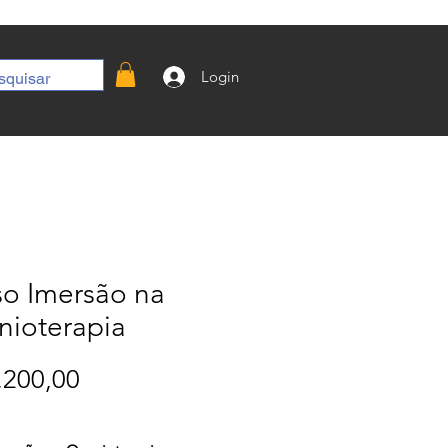
Login
so Imersão na
nioterapia
Preço
.200,00