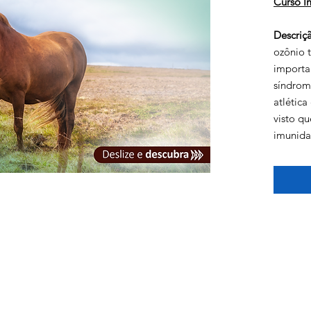
Curso I
Descriç
ozônio 
importa
síndrom
atlética
visto q
imunida
mecanis
livres e
feridas.
Onde:
P
Quando
Duraçã
Clique 
:
m
Endereço
atriz