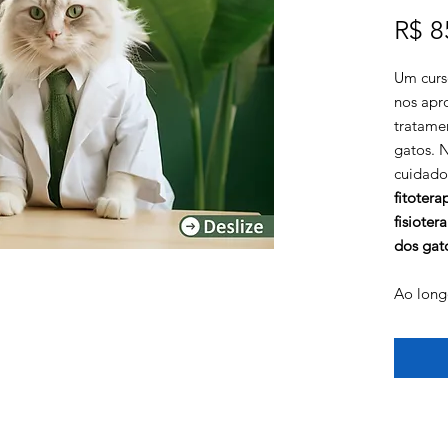
R$ 8
Um curs
nos apr
tratamen
gatos. 
cuidado
fitotera
fisioter
dos gat
Ao long
uma com
modalid
maneira
uma ab
felino.