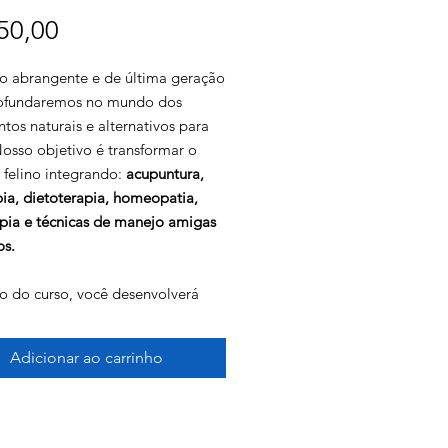
Preço
50,00
o abrangente e de última geração
ofundaremos no mundo dos
tos naturais e alternativos para
Nosso objetivo é transformar o
 felino integrando:
acupuntura,
pia, dietoterapia, homeopatia,
apia e técnicas de manejo amigas
os.
o do curso, você desenvolverá
preensão profunda de cada
ade e como elas se integram de
Adicionar ao carrinho
 sinérgica, colaborando para criar
ordagem mais ampla ao cuidado