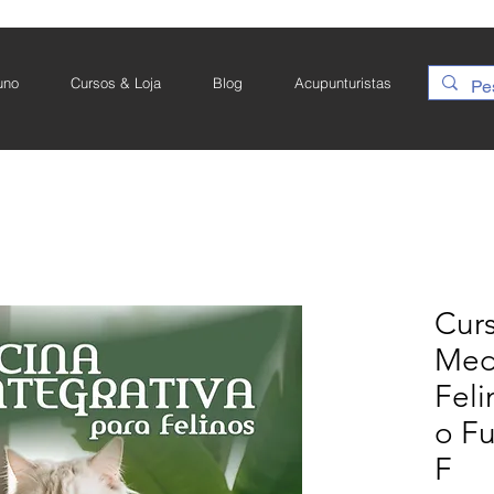
uno
Cursos & Loja
Blog
Acupunturistas
Cur
Medi
Fel
o F
F