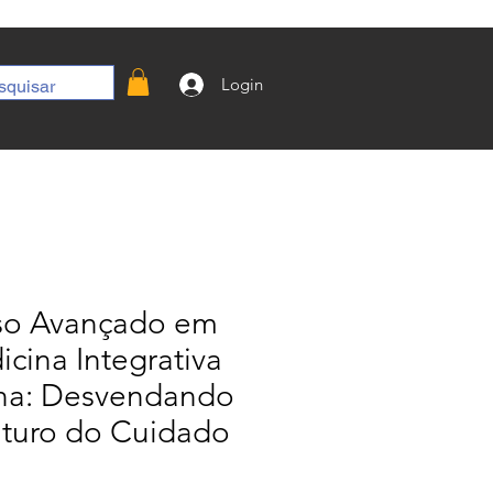
Login
so Avançado em
cina Integrativa
ina: Desvendando
uturo do Cuidado