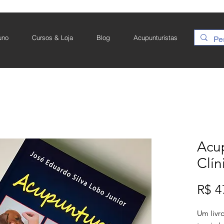
uno
Cursos & Loja
Blog
Acupunturistas
Acup
Clín
R$ 4
Um livro