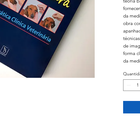
teoria 
fornece
da medi
obra co
apanhad
técnicas
de imag
forma c
da medi
Quantid
O médic
concebe
desenvo
para qu
mãos a 
com caso
a facili
desde os
realidad