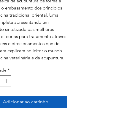
básica da acupuntura de forma a
r o embasamento dos príncipios
cina tradicional oriental. Uma
mpleta apresentando um
o sintetizado das melhores
 e teorias para tratamento através
ens e direcionamentos que de
lara explicam ao leitor o mundo
cina veterinária e da acupuntura.
ade
*
o veterinário Eduardo Lobo
 essa obra com o objetivo de
lver um meio que sirva de apoio
em precisa aprender e ter em suas
experiência de anos de carreira
Adicionar ao carrinho
s reais para consulta. Isso aliado
dade de consultar um livro que vai
 princípios teóricos até a
e clínica veterinária.