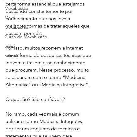
certa forma essencial que estejamos 
Moxabustão
buscando constantemente por 
Moxa
conhecimento que nos leve a 
melhores formas de tratar aqueles que 
Moxabustao
buscam por nós.
Curso de Moxabustão
covid
Por isso, muitos recorrem a internet 
como forma de pesquisas técnicas que 
animais
inovem e trazem esse conhecimento 
que procurem. Nesse processo, muito 
se esbarram com o termo “Medicina 
Alternativa” ou “Medicina Integrativa”.
O que são? São confiáveis?
No ramo, cada vez mais é comum 
utilizar o termo Medicina Integrativa 
por ser um conjunto de técnicas e 
tratamentos que se unem para 