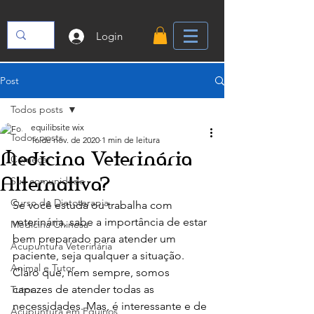
Login
Post
Todos posts
equilibsite wix
Todos posts
16 de nov. de 2020
1 min de leitura
Medicina Veterinária
Começar
Alternativa?
Sua comunidade
Curso de Dietoterapia
Se você estuda ou trabalha com 
veterinária, sabe a importância de estar 
Medicina Chinesa
bem preparado para atender um 
Acupuntura Veterinária
paciente, seja qualquer a situação.
Animal e Tutor
Claro que, nem sempre, somos 
capazes de atender todas as 
Tutor
necessidades. Mas, é interessante e de 
Acupuntura em Equinos