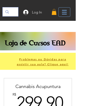
Log In
Loja de Cursos EAD
Problemas ou Dúvidas para
assistir sua aula? Clique aqui!
Cannabis Acupuntura
299.9
R$
299.90