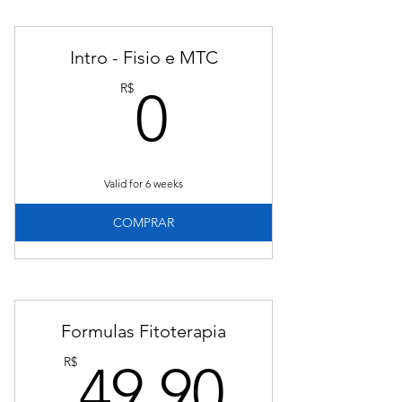
Intro - Fisio e MTC
0R$
R$
0
Valid for 6 weeks
COMPRAR
Formulas Fitoterapia
49.90
R$
49.90