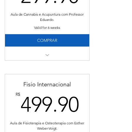
Aula de Cannabis e Acupuntura com Professor
Eduardo.
Valid for 6 weeks
COMPRAR
Tenha acesso:
01 aula de 50 minutos com Eduardo Lobo
Fisio Internacional
Certificado de Conclusão.
499.9
R$
499.90
Aula de Fisioterapia e Osteoterapia com Esther
Weber-Voigt.