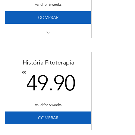
Valid for 6 weeks
COMPRAR
Tenha acesso:
01 aula intensiva de 48 minutos
internacional
História Fitoterapia
Certificado de conclusão.
49.90
R$
49.90
Valid for 6 weeks
COMPRAR