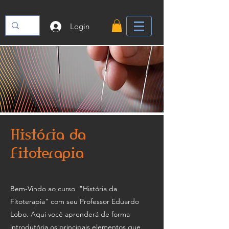
Login
História da
Fitoterapia
Bem-Vindo ao curso "História da
Fitoterapia" com seu Professor Eduardo
Lobo. Aqui você aprenderá de forma
introdutória os principais elementos que