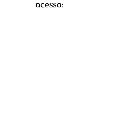
acesso:
COMPRAR
JÁ COMPREI: CLIQUE PARA ASSISTIR