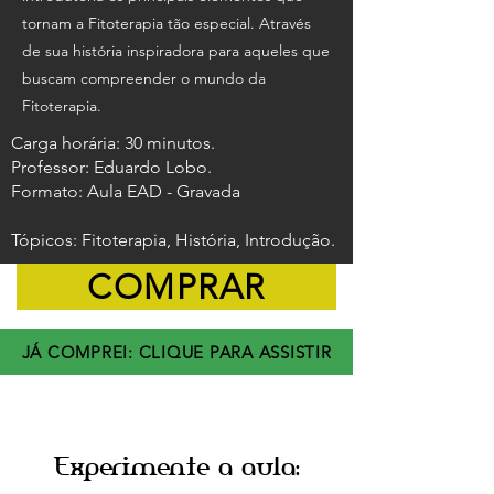
tornam a Fitoterapia tão especial. Através
de sua história inspiradora para aqueles que
buscam compreender o mundo da
Fitoterapia.
Carga horária: 30 minutos.
Professor: Eduardo Lobo.
Formato: Aula EAD - Gravada
Tópicos: Fitoterapia, História, Introdução.
COMPRAR
JÁ COMPREI: CLIQUE PARA ASSISTIR
Experimente a aula: