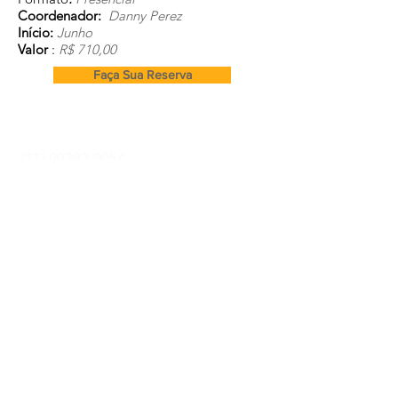
Coordenador:
Danny Perez
Início:
Junho
Valor
:
R$ 710,00
Faça Sua Reserva
Cursos e Secretaria:
(11) 99282-0064
m
Endereço
atriz
Rua Caucaia 16A, Vila do Bosque
- SP
secretaria@equilibriumcursos.com.br
Segunda à Sexta-Feira 09:00 às 17:00
Equipe Comercial
(11) 97853-2770