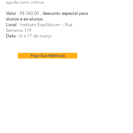
aguda como crônica
Valor
: R$ 580,00 ,
desconto especial para
alunos e ex-alunos.
Local
: Instituto Equilibrium – Rua
Serranos 119
Data:
16 e 17 de março
Faça Sua Matrícula
Cursos e Secretaria:
(11) 99282-0064
m
Endereço
atriz
Rua Caucaia 16A, Vila do Bosque
- SP
secretaria@equilibriumcursos.com.br