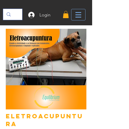
Login
eletroacupuntu
ra